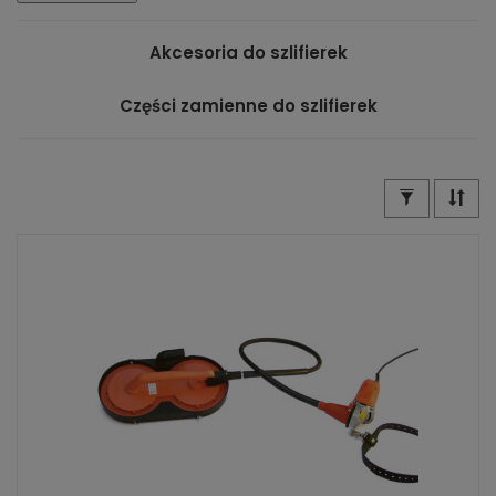
Szlifierki do gipsu, tynku, betonu
Szlifierki do betonu
,
tynków
albo
gipsu
stanowią
Akcesoria do szlifierek
podstawowe wyposażenie podczas wykonywania prac
budowlanych oraz wykończeniowych. Od ich
Części zamienne do szlifierek
niezawodności i funkcjonalności niejednokrotnie zależy,
czy dana powierzchnia będzie prawidłowo
przygotowana do dalszych robót lub cechowała się
odpowiednią estetyką. Z tego powodu sprzęt tego
typu musi charakteryzować się nienaganną jakością
gwarantowaną przez uznane marki. Takie właśnie
szlifierki do gipsu
,
tynków
czy
betonu
oferujemy zaś
w naszym sklepie.
Wysokiej klasy szlifierki do betonu od
renomowanych producentów
W naszej firmie od wielu lat zajmujemy się
dostarczaniem sprzętu sprawdzonych marek — byliśmy
wśród nielicznych przedsiębiorstw, które jako pierwsze
dystrybuowały
szlifierki do gipsu
cenionego