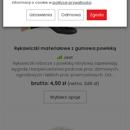
informacji o cookie w
polityce prywatności
.
Ustawienia
Odmowa
Zgoda
Rękawiczki materiałowe z gumowa powłoką
Jest
Rękawiczki robocze z powłoką nitrylową zapewniają
wygodę i bezpieczeństwo podczas prac domowych,
ogrodowych i lekkich prac przemysłowych. Od...
brutto:
4,50 zł
(netto:
3,66 zł
)
Wybierz opcje