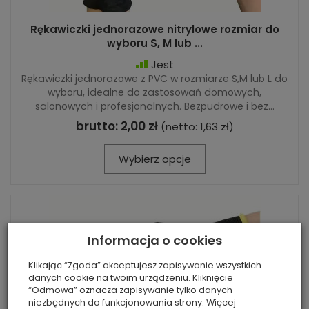
Rękawiczki jednorazowe nitrylowe rozmiar do
wyboru S, M lub ...
Jest
Rękawiczki jednorazowe z PVC w rozmiarze S,M lub L do
wyboru, idealne do zastosowań domowych,
salonowych i profesjonalnych. Bezpudrowe i bez...
brutto:
2,00 zł
(netto:
1,63 zł
)
Wybierz opcje
Informacja o cookies
Klikając “Zgoda” akceptujesz zapisywanie wszystkich
danych cookie na twoim urządzeniu. Kliknięcie
“Odmowa” oznacza zapisywanie tylko danych
niezbędnych do funkcjonowania strony. Więcej