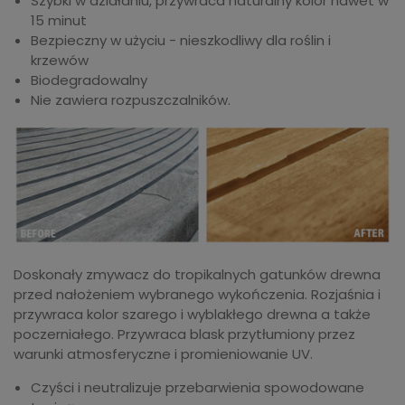
Szybki w działaniu, przywraca naturalny kolor nawet w
15 minut
Bezpieczny w użyciu - nieszkodliwy dla roślin i
krzewów
Biodegradowalny
Nie zawiera rozpuszczalników.
Doskonały zmywacz do tropikalnych gatunków drewna
przed nałożeniem wybranego wykończenia. Rozjaśnia i
przywraca kolor szarego i wyblakłego drewna a także
poczerniałego. Przywraca blask przytłumiony przez
warunki atmosferyczne i promieniowanie UV.
Czyści i neutralizuje przebarwienia spowodowane