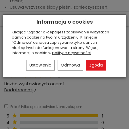
taniną.
Usuwa wszystkie ślady pleśni, zanieczyszczeń.
Usuwa plamy rdzy.
W ostatnich 7 dniach produktem interesuje się
17
osób.
Czyści laminaty, kamień, przebarwienia i plamy na
Informacja o cookies
betonie
Klikając “Zgoda” akceptujesz zapisywanie wszystkich
Informacje o bezpieczeństwie produktu
danych cookie na twoim urządzeniu. Kliknięcie
Informacje o producencie
“Odmowa” oznacza zapisywanie tylko danych
niezbędnych do funkcjonowania strony. Więcej
informacji o cookie w
polityce prywatności
.
Recenzje
Ustawienia
Odmowa
Zgoda
5
Liczba wystawionych ocen: 1
Dodaj recenzję
Pokaż tylko opinie potwierdzone zakupem
5
1
4
0