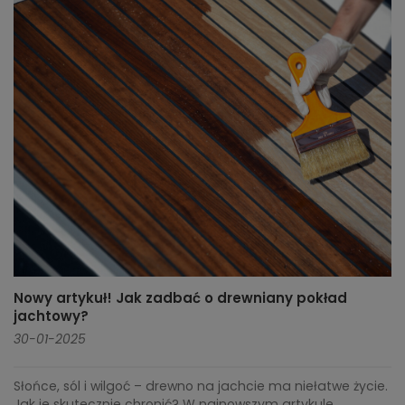
Nowy artykuł! Jak zadbać o drewniany pokład
jachtowy?
30-01-2025
Słońce, sól i wilgoć – drewno na jachcie ma niełatwe życie.
Jak je skutecznie chronić? W najnowszym artykule