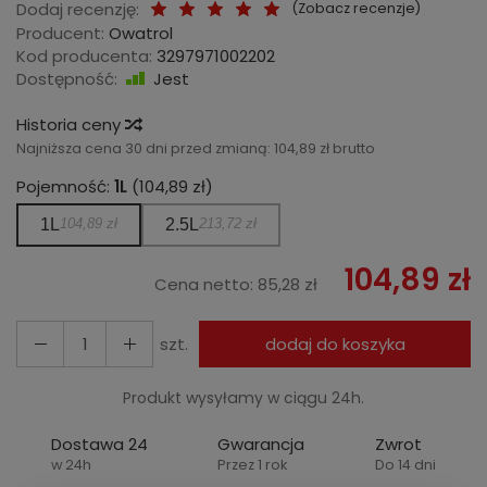
Dodaj recenzję:
(
Zobacz recenzje
)
Producent:
Owatrol
Kod producenta:
3297971002202
Dostępność:
Jest
Historia ceny
Najniższa cena 30 dni przed zmianą:
104,89 zł brutto
Pojemność:
1L
(104,89 zł)
1L
104,89 zł
2.5L
213,72 zł
104,89 zł
Cena netto:
85,28 zł
szt.
dodaj do koszyka
Produkt wysyłamy w ciągu 24h.
Dostawa 24
Gwarancja
Zwrot
w 24h
Przez 1 rok
Do 14 dni