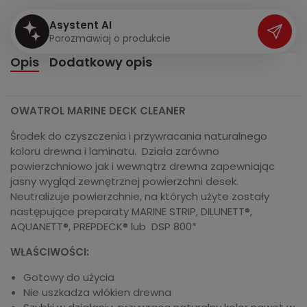
Asystent AI
P
o
r
o
z
m
a
w
i
a
j
o
p
r
o
d
u
k
c
i
e
Opis
Dodatkowy opis
OWATROL MARINE DECK CLEANER
Środek do czyszczenia i przywracania naturalnego
koloru drewna i laminatu. Działa zarówno
powierzchniowo jak i wewnątrz drewna zapewniając
jasny wygląd zewnętrznej powierzchni desek.
Neutralizuje powierzchnie, na których użyte zostały
następujące preparaty MARINE STRIP, DILUNETT®,
AQUANETT®, PREPDECK® lub DSP 800*
WŁAŚCIWOŚCI:
Gotowy do użycia
Nie uszkadza włókien drewna