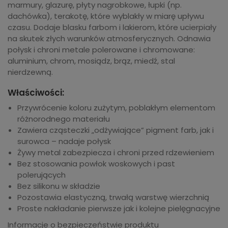
marmury, glazurę, płyty nagrobkowe, łupki (np.
dachówka), terakotę, które wyblakły w miarę upływu
czasu. Dodaje blasku farbom i lakierom, które ucierpiały
na skutek złych warunków atmosferycznych. Odnawia
połysk i chroni metale polerowane i chromowane:
aluminium, chrom, mosiądz, brąz, miedź, stal
nierdzewną.
Właściwości:
Przywrócenie koloru zużytym, poblakłym elementom
różnorodnego materiału
Zawiera cząsteczki „odżywiające” pigment farb, jak i
surowca – nadaje połysk
Żywy metal zabezpiecza i chroni przed rdzewieniem
Bez stosowania powłok woskowych i past
polerujących
Bez silikonu w składzie
Pozostawia elastyczną, trwałą warstwę wierzchnią
Proste nakładanie pierwsze jak i kolejne pielęgnacyjne
Informacje o bezpieczeństwie produktu