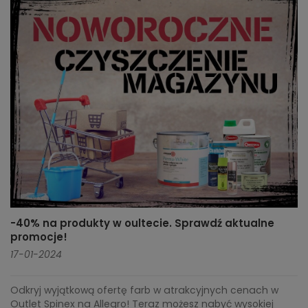
-40% na produkty w oultecie. Sprawdź aktualne
promocje!
17-01-2024
Odkryj wyjątkową ofertę farb w atrakcyjnych cenach w
Outlet Spinex na Allegro! Teraz możesz nabyć wysokiej