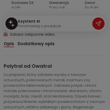
Dostawa 24
Gwarancja
Zwrot
w 24h
Przez 1 rok
Do 14 dni
Asystent AI
P
o
r
o
z
m
a
w
i
a
j
o
p
r
o
d
u
k
c
i
e
Zobacz załączone video
Opis
Dodatkowy opis
Polytrol od Owatrol
to preparat, który odnawia wyroby z tworzyw
sztucznych, polerowanych metali, marmuru czy
powierzchni lakierowanych. Odnawia połysk i chroni
metale polerowane i chromowane: aluminium, chrom,
mosiądz, brąz, miedź, stal nierdzewną. Ożywia barwę i
przywraca lśnienie wyblakłym powierzchniom z tworzyw
sztucznych, włókna szklanego i gumy. Regeneruje