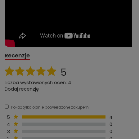
Recenzje
5
Liczba wystawionych ocen: 4
Dodaj recenzję
Pokaż tylko opinie potwierdzone zakupem
5
4
4
0
3
0
2
0