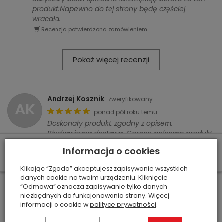
produkt.Napewno do tej strony będę częściej
wracała.
Recenzja potwierdzona zamówieniem.
Pokaż więcej recenzji
Andrzej Kosznik
Zweryfikowany
AK
ponad pół roku temu
Doskonały produkt, zgodny z opisem.
Błyskawiczna dostawa. Gorąco polecam produkt
i sprzedawcę
Informacja o cookies
Recenzja potwierdzona zamówieniem.
Klikając “Zgoda” akceptujesz zapisywanie wszystkich
danych cookie na twoim urządzeniu. Kliknięcie
Zweryfikowany
“Odmowa” oznacza zapisywanie tylko danych
26-02-2026
niezbędnych do funkcjonowania strony. Więcej
Polecam
informacji o cookie w
polityce prywatności
.
Recenzja potwierdzona zamówieniem.