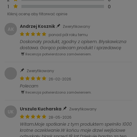
1
0
Kliknij ocenę aby filtorwać opinie
Andrzej Kosznik
Zweryfikowany
AK
ponad pół roku temu
Doskonały produkt, zgodny z opisem. Błyskawiczna
dostawa. Gorąco polecam produkt i sprzedawcę
Recenzja potwierdzona zamówieniem.
Zweryfikowany
26-02-2026
Polecam
Recenzja potwierdzona zamówieniem.
Urszula Kucharska
Zweryfikowany
UK
28-05-2026
Witam.Moje spotkanie z tym produktem spełniło 1000
krotne oczekiwanie.W końcu moje drzwi wejściowe
odzyskały blask sprzed 18 lat.Dziękuję bardzo za ten