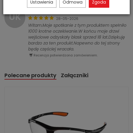
Ustawienia
Odmowa
Zgoda
Urszula Kucharska
Zweryfikowany
UK
28-05-2026
Witam.Moje spotkanie z tym produktem spełniło
1000 krotne oczekiwanie.W końcu moje drzwi
wejściowe odzyskały blask sprzed 18 lat.Dziękuję
bardzo za ten produkt.Napewno do tej strony
będę częściej wracała.
Recenzja potwierdzona zamówieniem.
Polecane produkty
Załączniki