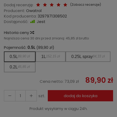
Dodaj recenzję:
(
Zobacz recenzje
)
Producent:
Owatrol
Kod producenta:
3297971308502
Dostępność:
Jest
Historia ceny
Najniższa cena 30 dni przed zmianą:
45,85 zł brutto
Pojemność:
0.5L
(89,90 zł)
0.5L
89,90 zł
1L
152,15 zł
0.25L spray
84,33 zł
0.2L
45,85 zł
89,90 zł
Cena netto:
73,09 zł
szt.
dodaj do koszyka
Produkt wysyłamy w ciągu 24h.